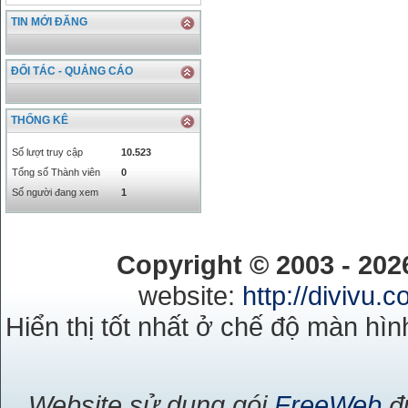
CAD
17223.74
18058.21
TIN MỚI ĐĂNG
CHF
23161.62
24283.77
DKK
0
3531.88
INR
0
340.14
ĐỐI TÁC - QUẢNG CÁO
KRW
18.01
21.12
KWD
0
79758.97
THỐNG KÊ
MYR
0
5808.39
NOK
0
2658.47
Số lượt truy cập
10.523
RMB
3272
1
Tổng số Thành viên
0
RUB
0
418.79
Số người đang xem
1
SAR
0
6457
SEK
0
2503.05
Copyright © 2003 - 20
website:
http://divivu.
Hiển thị tốt nhất ở chế độ màn hìn
Website sử dụng gói
FreeWeb
đư