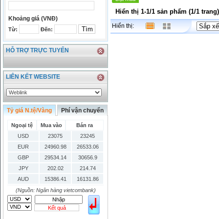
Hiển thị 1-1/1 sản phẩm (1/1 trang)
Khoảng giá (VNĐ)
Hiển thị:
Từ:
Đến:
HỖ TRỢ TRỰC TUYẾN
LIÊN KẾT WEBSITE
Tỷ giá N.tệ/Vàng
Phí vận chuyển
Ngoại tệ
Mua vào
Bán ra
USD
23075
23245
EUR
24960.98
26533.06
GBP
29534.14
30656.9
JPY
202.02
214.74
AUD
15386.41
16131.86
HKD
2906.04
3028.6
(Nguồn: Ngân hàng vietcombank)
SGD
16755.29
17427.08
Kết quả
THB
666.2
786.99