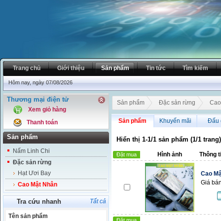
Trang chủ
Giới thiệu
Sản phẩm
Tin tức
Tìm kiếm
Hôm nay, ngày 07/08/2026
Thương mại điện tử
Sản phẩm
Đặc sản rừng
Cao
Xem giỏ hàng
Sản phẩm
Khuyến mãi
Đấu 
Thanh toán
Sản phẩm
Hiển thị 1-1/1 sản phẩm (1/1 trang)
Nấm Linh Chi
Hình ảnh
Thông t
Đặt mua
Đặc sản rừng
Hạt Ươi Bay
Cao Mậ
Giá bán
Cao Mật Nhân
Tra cứu nhanh
Tất cả
Tên sản phẩm
Đặt mua